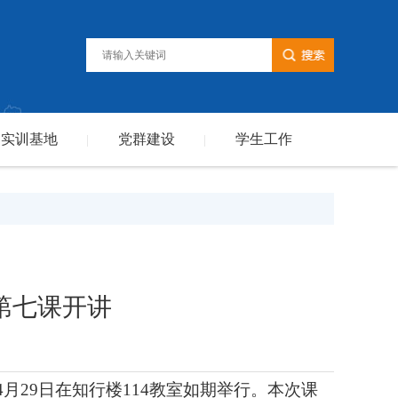
实训基地
党群建设
学生工作
|
|
第七课开讲
月29日在知行楼114教室如期举行。本次课