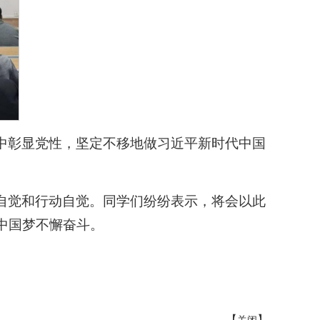
中彰显党性，坚定不移地做习近平新时代中国
自觉和行动自觉。同学们纷纷表示，将会以此
中国梦不懈奋斗。
【
】