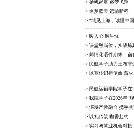
> 扬帆起航 逐梦飞翔
> 逐梦蓝天 运输新程
> “域见上海，读懂中国
> 暖人心 解生忧
> 课堂融岗位，实战炼
> 师情化语伴期末，
> 民航学子助力土布
> 以赛传识担使命 薪
> 民航运输学院学子在
> 我院学子在2026
> 深耕产教融合 携手
> 以礼传韵 咖香赴约
> 实习与就业机会对接