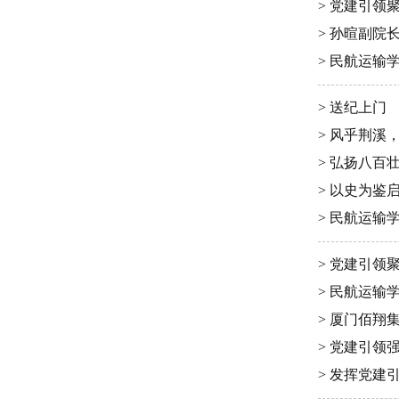
> 党建引领
> 孙暄副
> 民航运
> 送纪上门
> 风乎荆溪
> 弘扬八
> 以史为鉴
> 民航运
> 党建引领
> 民航运
> 厦门佰
> 党建引领
> 发挥党建