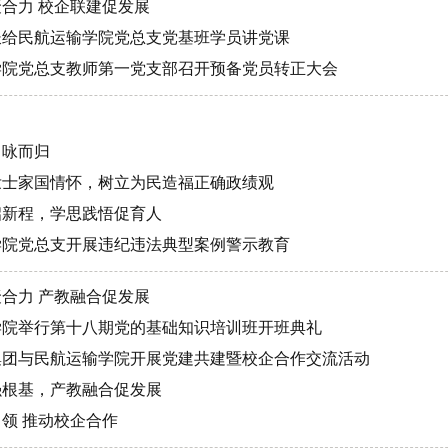
聚合力 校企联建促发展
院长给民航运输学院党总支党基班学员讲党课
输学院党总支教师第一党支部召开预备党员转正大会
，咏而归
百壮士家国情怀，树立为民造福正确政绩观
启新程，学思践悟促育人
输学院党总支开展违纪违法典型案例警示教育
聚合力 产教融合促发展
输学院举行第十八期党的基础知识培训班开班典礼
翔集团与民航运输学院开展党建共建暨校企合作交流活动
强根基，产教融合促发展
引领 推动校企合作