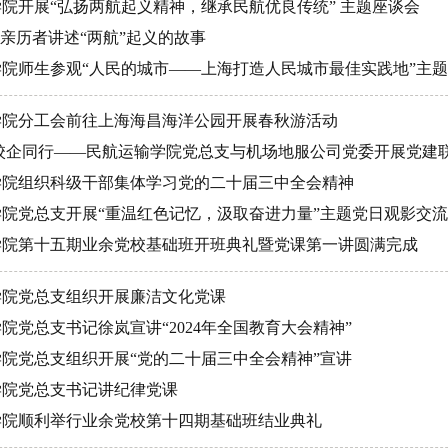
学院开展“弘扬两航起义精神，继承民航优良传统” 主题座谈会
起义亲历者讲述“两航”起义的故事
学院师生参观“人民的城市——上海打造人民城市最佳实践地”主
输学院分工会前往上海海昌海洋公园开展春秋游活动
能 校企同行——民航运输学院党总支与机场地服公司党委开展党建
输学院组织科级干部集体学习党的二十届三中全会精神
学院党总支开展“重温红色记忆，汲取奋进力量”主题党日观影交
输学院第十五期业余党校基础班开班典礼暨党课第一讲圆满完成
学院党总支组织开展廉洁文化党课
学院党总支书记徐岚宣讲“2024年全国教育大会精神”
学院党总支组织开展“党的二十届三中全会精神”宣讲
学院党总支书记讲纪律党课
输学院顺利举行业余党校第十四期基础班结业典礼