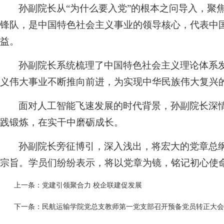
孙副院长从“为什么要入党”的根本之问导入，聚
锋队，是中国特色社会主义事业的领导核心，代表中
益。
孙副院长系统梳理了中国特色社会主义理论体系
义伟大事业不断推向前进，为实现中华民族伟大复兴
面对人工智能飞速发展的时代背景，孙副院长深
践锻炼，在实干中磨砺成长。
孙副院长旁征博引，深入浅出，将宏大的党章总
宗旨。学员们纷纷表示，将以党章为镜，铭记初心使
上一条：
党建引领聚合力 校企联建促发展
下一条：
民航运输学院党总支教师第一党支部召开预备党员转正大会