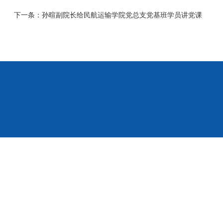
下一条：
孙暄副院长给民航运输学院党总支党基班学员讲党课