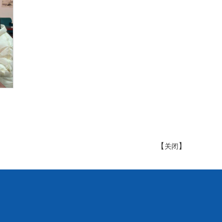
【
】
关闭