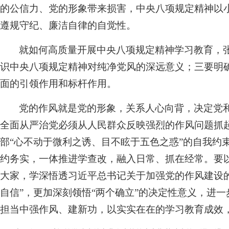
的公信力、党的形象带来损害，中央八项规定精神以小
遵规守纪、廉洁自律的自觉性。
就如何高质量开展中央八项规定精神学习教育，
识中央八项规定精神对纯净党风的深远意义；三要明确
面的引领作用和标杆作用。
党的作风就是党的形象，关系人心向背，决定党
全面从严治党必须从人民群众反映强烈的作风问题抓
部“心不动于微利之诱、目不眩于五色之惑”的自我约
约务实，一体推进学查改，融入日常、抓在经常。要
大家，学深悟透习近平总书记关于加强党的作风建设的
自信”，更加深刻领悟“两个确立”的决定性意义，进
担当中强作风、建新功，以实实在在的学习教育成效