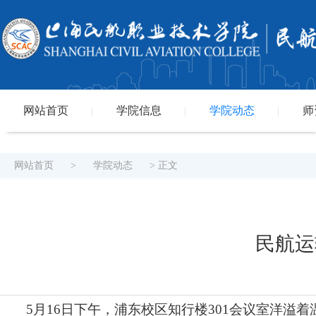
网站首页
学院信息
学院动态
师
|
|
|
网站首页
>
学院动态
> 正文
民航运
5月16日下午，浦东校区知行楼301会议室洋